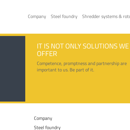
Company
Steel foundry
Shredder systems & rot
IT IS NOT ONLY SOLUTIONS WE
OFFER
Competence, promptness and partnership are
important to us. Be part of it.
Company
Steel foundry