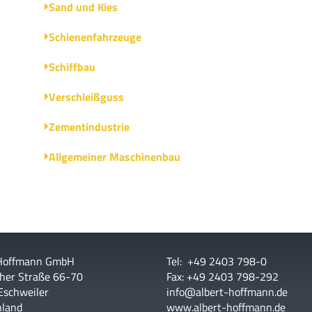
Sand und Kies
Schienenfahrzeuge
Schiffbau
Verschleißguss
Zementindustrie
Allgemeiner Maschinenbau
 Hoffmann GmbH
Tel: +49 2403 798-0
her Straße 66-70
Fax: +49 2403 798-292
Eschweiler
info@albert-hoffmann.de
hland
www.albert-hoffmann.de