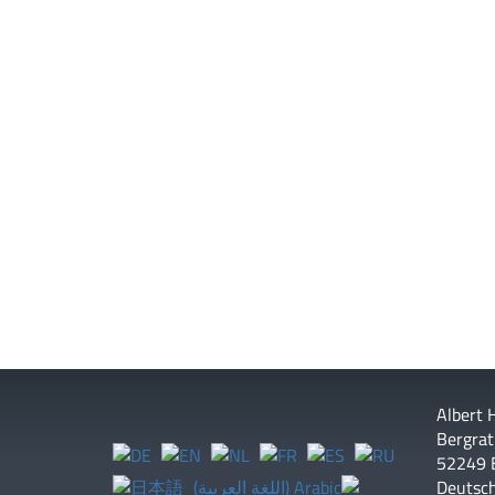
Albert
Bergrat
52249 
Deutsc