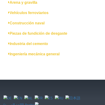
Arena y gravilla
Vehículos ferroviarios
Construcción naval
Piezas de fundición de desgaste
Industria del cemento
Ingeniería mecánica general