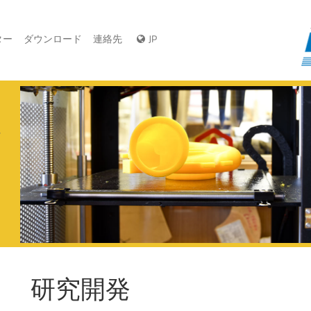
ター
ダウンロード
連絡先
JP
れ
し
と
研究開発