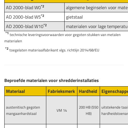
*2
AD 2000-blad W0
algemene beginselen voor mate
*2
AD 2000-blad W5
gietstaal
*2
AD 2000-blad W10
materialen voor lage temperatur
*1
technische leveringsvoorwaarden voor gegoten stukken van metalen
materialen
*2
toegelaten materiaalfabrikant vlgs. richtlijn 2014/68/EU
Beproefde materialen voor shredderinstallaties
Materiaal
Fabrieksmerk
Hardheid
Eigenschapp
austenitisch gegoten
200 HB (550
uitstekende taai
VM 14
mangaanhardstaal
HB)
hardheidstoenam