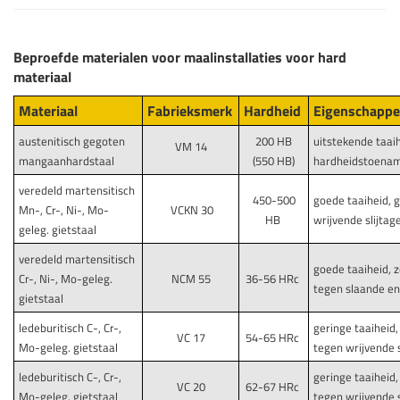
Beproefde materialen voor maalinstallaties voor hard
materiaal
Materiaal
Fabrieksmerk
Hardheid
Eigenschapp
austenitisch gegoten
200 HB
uitstekende taaih
VM 14
mangaanhardstaal
(550 HB)
hardheidstoenam
veredeld martensitisch
450-500
goede taaiheid,
Mn-, Cr-, Ni-, Mo-
VCKN 30
HB
wrijvende slijtag
geleg. gietstaal
veredeld martensitisch
goede taaiheid, 
Cr-, Ni-, Mo-geleg.
NCM 55
36-56 HRc
tegen slaande en 
gietstaal
ledeburitisch C-, Cr-,
geringe taaiheid
VC 17
54-65 HRc
Mo-geleg. gietstaal
tegen wrijvende s
ledeburitisch C-, Cr-,
geringe taaiheid
VC 20
62-67 HRc
Mo-geleg. gietstaal
tegen wrijvende s