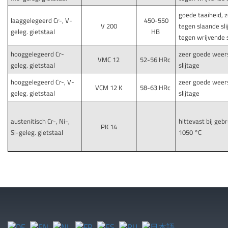
goede taaiheid, 
laaggelegeerd Cr-, V-
450-550
V 200
tegen slaande sl
geleg. gietstaal
HB
tegen wrijvende s
hooggelegeerd Cr-
zeer goede weer
VMC 12
52-56 HRc
geleg. gietstaal
slijtage
hooggelegeerd Cr-, V-
zeer goede weer
VCM 12 K
58-63 HRc
geleg. gietstaal
slijtage
austenitisch Cr-, Ni-,
hittevast bij ge
PK 14
Si-geleg. gietstaal
1050 °C