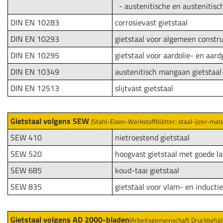
- austenitische en austenitisch
DIN EN 10283
corrosievast gietstaal
DIN EN 10293
gietstaal voor algemeen constru
DIN EN 10295
gietstaal voor aardolie- en aard
DIN EN 10349
austenitisch mangaan gietstaal
DIN EN 12513
slijtvast gietstaal
Gietstaal volgens SEW
(Stahl-Eisen-Werkstoffblätter; staal-ijzer-mat
SEW 410
nietroestend gietstaal
SEW 520
hoogvast gietstaal met goede l
SEW 685
koud-taai gietstaal
SEW 835
gietstaal voor vlam- en inducti
Gietstaal volgens AD 2000-bladen
(Arbeitsgemeinschaft Druckbehä