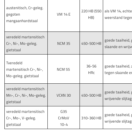
austenitisch, Cr-geleg.
220 HB (550
als VM 14, echt
gegoten
VM 14 E
HB)
weerstand tegen
mangaanhardstaal
veredeld martensitisch
goede taaiheid,
Cr-, Ni-, Mo-geleg.
NCM 35
450-500 HB
slaande en wrijv
gietstaal
Tveredeld
36-56
goede taaiheid,
martensitisch Cr-, Ni-,
NCM 55
HRc
tegen slaande en
Mo-geleg. gietstaal
veredeld martensitisch
goede taaiheid,
Mn-, Cr-, Ni-, Mo-geleg.
VCKN 30
450-500 HB
wrijvende slijta
gietstaal
veredeld martensitisch
G35
goede taaiheid,
Cr-, Mo-, V-geleg.
CrMoV
310-360 HB
wrijvende slijta
gietstaal
10-4